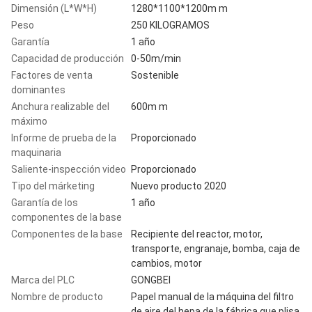
Dimensión (L*W*H)
1280*1100*1200m m
Peso
250 KILOGRAMOS
Garantía
1 año
Capacidad de producción
0-50m/min
Factores de venta
Sostenible
dominantes
Anchura realizable del
600m m
máximo
Informe de prueba de la
Proporcionado
maquinaria
Saliente-inspección video
Proporcionado
Tipo del márketing
Nuevo producto 2020
Garantía de los
1 año
componentes de la base
Componentes de la base
Recipiente del reactor, motor,
transporte, engranaje, bomba, caja de
cambios, motor
Marca del PLC
GONGBEI
Nombre de producto
Papel manual de la máquina del filtro
de aire del hepa de la fábrica que plisa